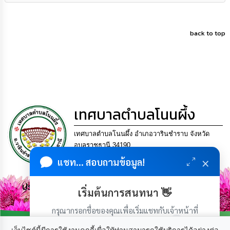
back to top
เทศบาลตำบลโนนผึ้ง
เทศบาลตำบลโนนผึ้ง อำเภอวารินชำราบ จังหวัด
อุบลราชธานี 34190.
โทร. 045-953452 แฟกซ์ 045-953452 Email
×
แชท... สอบถามข้อมูล!
saraban_06341515@dla.go.th
ประชาชน มีภูมิคุ้มกัน พึ่งพาตนเอง พอเพียง เป็นสุข
เริ่มต้นการสนทนา 👋
กรุณากรอกชื่อของคุณเพื่อเริ่มแชทกับเจ้าหน้าที่
(เฉพาะในวันเวลาราชการ)