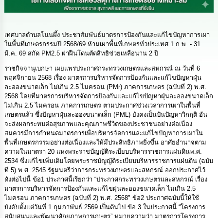
นโยบาย
No
Gift
Policy
เทศบาลตำบลโนนผึ้ง ประชาสัมพันธ์มาตรการป้องกันและแก้ไขปัญหาการเผา
ในพื้นที่เกษตรกรรมปี 2568/69 ห้ามเผาพื้นที่เกษตรทั่วประเทศ 1 ก.พ. - 31
มี.ค. 69 สกัด PM2.5 ฝ่าฝืนโดนตัดสิทธิช่วยเหลือนาน 2 ปี
การ
ดำเนิน
ราชกิจจานุเบกษา เผยแพร่ประกาศกระทรวงเกษตรและสหกรณ์ ณ วันที่ 6
การ
พฤศจิกายน 2568 เรื่อง มาตรการบริหารจัดการป้องกันและแก้ไขปัญหาฝุ่น
เพื่อ
ละอองขนาดเล็ก ไม่เกิน 2.5 ไมครอน (PMr) ภาคการเกษตร (ฉบับที่ 2) พ.ศ.
ป้องกัน
2568 โดยที่มาตรการบริหารจัดการป้องกันและแก้ไขปัญหาฝุ่นละอองขนาดเล็ก
การ
ไม่เกิน 2.5 ไมครอน ภาคการเกษตร ตามประกาศช่วงเวลาการเผาในพื้นที่
ทุจริต
เกษตรแล้ว ซึ่งปัญหาฝุ่นละอองขนาดเล็ก (PML) ยังคงเป็นปันปัญหาวิกฤติ อัน
จะส่งผลกระทบต่อสุขภาพและคุณภาพชีวิตของประชาชนอย่างต่อเนื่อง
สมควรมีการกำหนดมาตรการเพื่อบริหารจัดการและแก้ไขปัญหาการเผาใน
มาตรการ
พื้นที่เกษตรกรรมอย่างต่อเนื่องและให้มีประสิทธิภาพยิ่งขึ้น อาศัยอำนาจตาม
ส่ง
ความในมาตรา 20 แห่งพระราชบัญญัติระเบียบบริหารราชการแผ่นดินพ.ศ.
เสริม
2534 ซึ่งแก้ไขเพิ่มเติมโดยพระราชบัญญัติระเบียบบริหารราชการแผ่นดิน (ฉบับ
คุณธรรม
ที่ 5) พ.ศ. 2545 รัฐมนตรีว่าการกระทรวงเกษตรและสหกรณ์ ออกประกาศไว้
และ
ดังต่อไปนี้ ข้อ1 ประกาศนี้เรียกว่า “ประกาศกระทรวงเกษตรและสหกรณ์ เรื่อง
ความ
มาตรการบริหารจัดการป้องกันและแก้ไขฝุ่นละอองขนาดเล็ก ไม่เกิน 2.5
โปร่งใส
ไมครอน ภาคการเกษตร (ฉบับที่ 2) พ.ศ. 2568" ข้อ2 ประกาศฉบับนี้ให้ใช้
บังคับตั้งแต่วันที่ 1 กุมภาพันธ์ 2569 เป็นต้นไป ข้อ 3 ในประกาศนี้ “โครงการ
ร้อง
สนับสนุนและพัฒนาศักยภาพการเกษตร” หมายความว่า มาตรการโครงการ