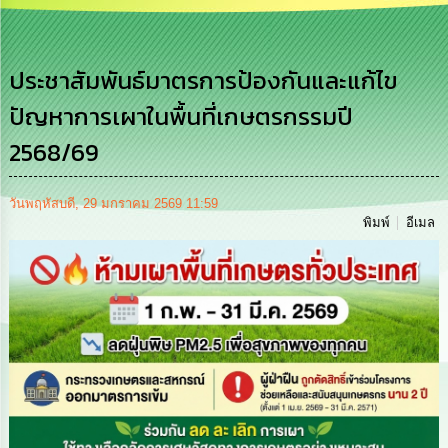
การ
บริหาร
งาน
ประชาสัมพันธ์มาตรการป้องกันและแก้ไข
ปัญหาการเผาในพื้นที่เกษตรกรรมปี
การ
ส่ง
2568/69
เสริม
ความ
โปร่งใส
วันพฤหัสบดี, 29 มกราคม 2569 11:59
พิมพ์
อีเมล
การ
จัด
ซื้อ
จัด
จ้าง
การ
เงิน
การ
คลัง