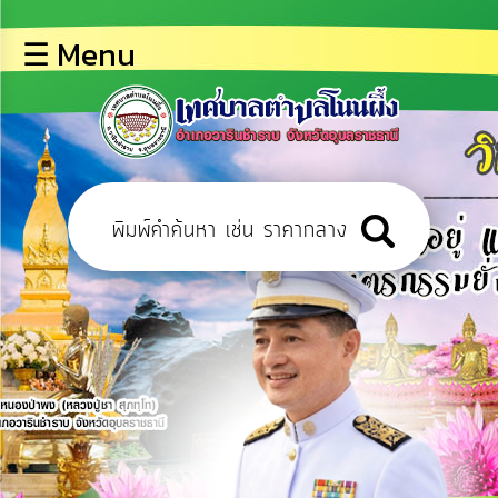
×
☰ Menu
lose
หน้า
หลัก
ข้อมูล
พื้น
ฐาน
บุคลากร
ข่าว
ประชาสัมพันธ์
การ
เปิด
เผย
ข้อมูล
สาธารณะ
OIT