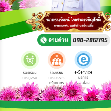
การ
ปฏิสัมพันธ์
ข้อมูล
รับ
ฟัง
ความ
คิด
เห็น
แผน
ยุทธศาสตร์/
แผน
e-Service
ยน
ร้องเรียน
ร้องเรียน
ถามตอบ
พัฒนา
บริการ
ข์
การทุจริต
การบริหาร
Q&A
ออนไลน์
ทรัพยากร
การ
บุคคล
บริหาร/
พัฒนา
ทรัพยากร
บุคคล