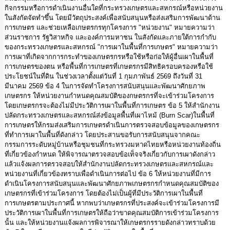
เรียน
กิจกรรมหรือการดำเนินงานอื่นใดที่กระทรวงเกษตรและสหกรณ์หรือหน่วยงาน
ร้อง
ในสังกัดจัดทำขึ้น โดยมีวัตถุประสงค์เพื่อสนับสนุนหรือส่งเสริมการพัฒนาด้าน
ทุกข์
การเกษตร และช่วยเหลือเกษตรกรทุกโครงการ "หน่วยงาน" หมายความว่า
ส่วนราชการ รัฐวิสาหกิจ และองค์การมหาชน ในสังกัดและภายใต้การกำกับ
ของกระทรวงเกษตรและสหกรณ์ "การเผาในพื้นที่การเกษตร" หมายความว่า
e-
การเผาที่เกิดจากการกระทำของเกษตรกรหรือใช้หรือก่อให้ผู้อื่นเผาในพื้นที่
Service
การเกษตรของตน หรือพื้นที่การเกษตรที่เกษตรกรมีสิทธิครอบครองหรือใช้
ประโยชน์ในที่ดิน ในช่วงเวลาตั้งแต่วันที่ 1 กุมภาพันธ์ 2569 ถึงวันที่ 31
มีนาคม 2569 ข้อ 4 ในการจัดทำโครงการสนับสนุนและพัฒนาศักยภาพ
กิจการ
สภา
เกษตรกร ให้หน่วยงานกำหนดคุณสมบัติของกษตรกรที่จะเข้าร่วมโครงการ
โดยเกษตรกรจะต้องไม่มีประวัติการเผาในพื้นที่การเกษตร ข้อ 5 ให้สำนักงาน
ปลัดกระทรวงเกษตรและสหกรณ์ส่งข้อมูลพื้นที่เผาไหม้ (Burn Scar)ในพื้นที่
กิจการ
การเกษตรให้กรมส่งเสริมการเกษตรดำเนินการตรวจสอบข้อมูลของเกษตรกร
สภา
ที่ทำการเผาในพื้นที่ดังกล่าว โดยประสานขอรับการสนับสนุนจากคณะ
กรรมการระดับหมู่บ้านหรือชุมชนที่กระทรวงมหาดไทยหรือหน่วยงานท้องถิ่น
ที่เกี่ยวข้องกำหนด ให้พิจารณาตรวจสอบข้อเท็จจริงเกี่ยวกับการเผาดังกล่าว
ท้อง
แล้วแจ้งผลการตรวจสอบให้สำนักงานปลัดกระทรวงเกษตรและสหกรณ์และ
ถิ่น
หน่วยงานที่เกี่ยวข้องทราบเพื่อดำเนินการต่อไป ข้อ 6 ให้หน่วยงานที่มีการ
ของ
ดำเนินโครงการสนับสนุนและพัฒนาศักยภาพเกษตรกรกำหนดคุณสมบัติของ
เรา
เกษตรกรที่เข้าร่วมโครงการ โดยต้องไม่เป็นผู้ที่มีประวัติการเผาในพื้นที่
การเกษตรตามประกาศนี้ หากพบว่าเกษตรกรที่ประสงค์จะเข้าร่วมโครงการมี
การ
ประวัติการเผาในพื้นที่การเกษตรให้ถือว่าขาดคุณสมบัติการเข้าร่วมโครงการ
จัดการ
นั้น และให้หน่วยงานแจ้งผลการพิจารณาให้เกษตรกรรายดังกล่าวทราบด้วย