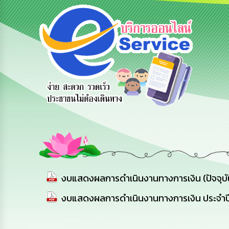
าร
สายด่วนผู้
รับฟังความ
ร้องเรียน
อ
บริหาร
คิดเห็น
ร้องทุกข์
ประชาชน
งบแสดงผลการดำเนินงานทางการเงิน (ปัจจุบ
งบแสดงผลการดำเนินงานทางการเงิน ประจำ