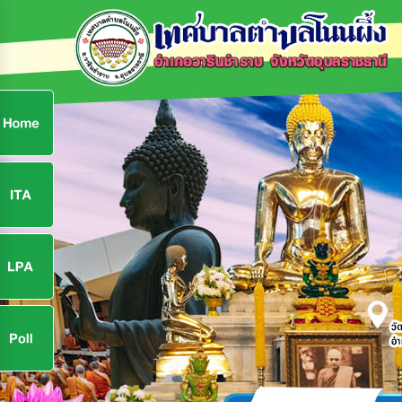
ก
9
9
จ