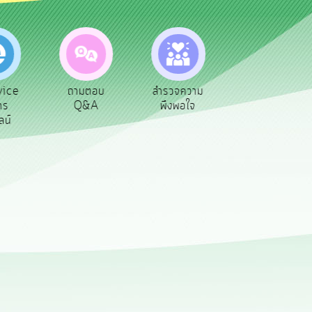
vice
ถามตอบ
สำรวจความ
ผู้รับเบีย
าร
Q&A
พึงพอใจ
ยังชีพ
ลน์