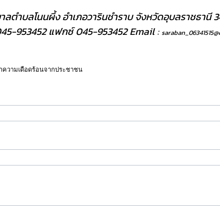
าลตำบลโนนผึ้ง อำเภอวารินชำราบ จังหวัดอุบลราชธานี 3
โทร. 045-953452 แฟกซ์ 045-953452 Email :
saraban_06341515@d
ญหาความเดือดร้อนจากประชาชน