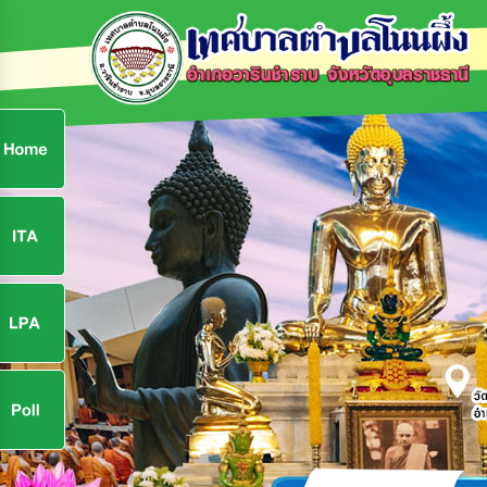
ก
9
9
จ