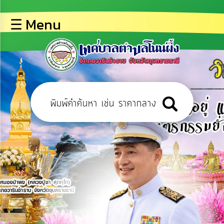
×
☰ Menu
lose
หน้า
หลัก
ข้อมูล
พื้น
ฐาน
บุคลากร
ข่าว
ประชาสัมพันธ์
การ
เปิด
เผย
ข้อมูล
สาธารณะ
OIT