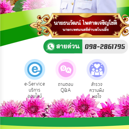
การ
ปฏิสัมพันธ์
ข้อมูล
รับ
ฟัง
ความ
คิด
เห็น
แผน
ยุทธศาสตร์/
แผน
e-Service
องเรียน
ถามตอบ
สำรวจ
ผู้รั
พัฒนา
บริการ
รบริหาร
Q&A
ความพึง
ยัง
ออนไลน์
ัพยากร
พอใจ
การ
บุคคล
บริหาร/
พัฒนา
ทรัพยากร
บุคคล