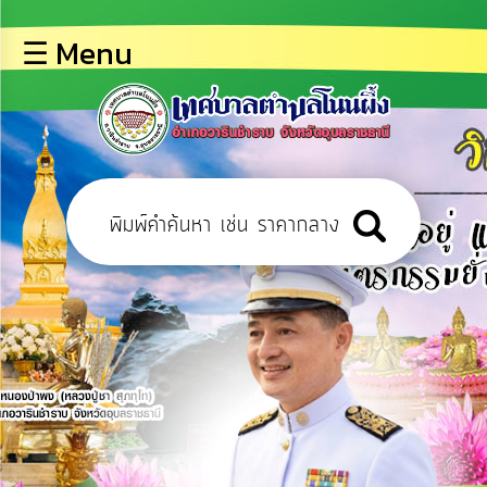
×
☰ Menu
lose
หน้า
หลัก
ข้อมูล
พื้น
ฐาน
บุคลากร
ข่าว
ประชาสัมพันธ์
การ
เปิด
เผย
ข้อมูล
สาธารณะ
OIT