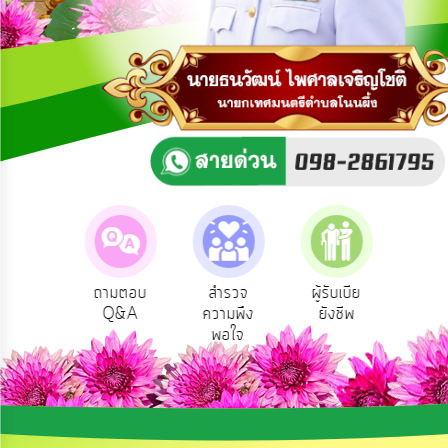
การ
ปฏิสัมพันธ์
ข้อมูล
รับ
ฟัง
ความ
คิด
เห็น
แผน
ยุทธศาสตร์/
แผน
rvice
ถามตอบ
สำรวจ
ผู้รับเบีย
ประเมิน
พัฒนา
ิการ
Q&A
ความพึง
ยังชีพ
ท้องถิ
ไลน์
พอใจ
การ
บริหาร/
พัฒนา
ทรัพยากร
บุคคล