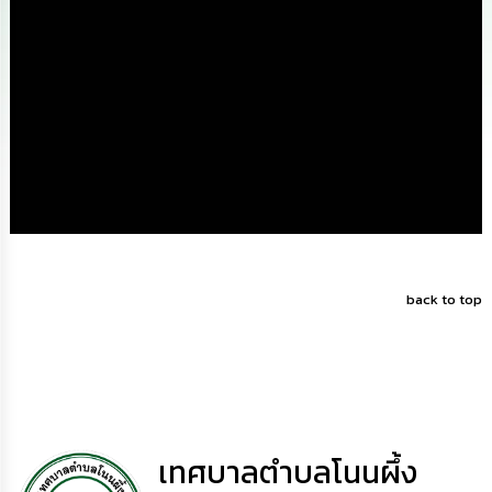
นโยบาย
No
Gift
Policy
การ
ดำเนิน
การ
เพื่อ
ป้องกัน
การ
ทุจริต
back to top
มาตรการ
ส่ง
เสริม
คุณธรรม
และ
ความ
โปร่งใส
เทศบาลตำบลโนนผึ้ง
ร้อง