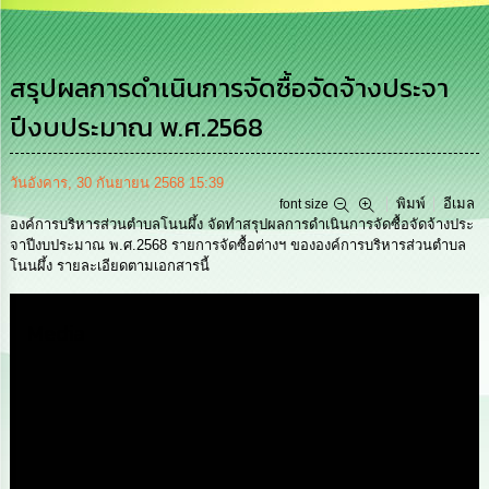
การ
บริหาร
งาน
สรุปผลการดำเนินการจัดซื้อจัดจ้างประจา
ปีงบประมาณ พ.ศ.2568
การ
ส่ง
เสริม
ความ
วันอังคาร, 30 กันยายน 2568 15:39
โปร่งใส
พิมพ์
อีเมล
font size
องค์การบริหารส่วนตำบลโนนผึ้ง จัดทำสรุปผลการดำเนินการจัดซื้อจัดจ้างประ
จาปีงบประมาณ พ.ศ.2568 รายการจัดซื้อต่างฯ ขององค์การบริหารส่วนตำบล
การ
โนนผึ้ง รายละเอียดตามเอกสารนี้
จัด
ซื้อ
จัด
Media
จ้าง
การ
เงิน
การ
คลัง